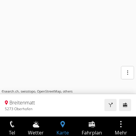
©
search.ch
,
swisstopo
,
OpenStreetMap
,
others
Breitenmatt
5273 Oberhofen
Tel
Wetter
Karte
Fahrplan
Mehr