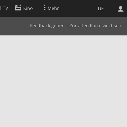
TV
Kino
Mehr
DE
Feedback geben
|
Zur alten Karte wechseln
Websuche
Apps