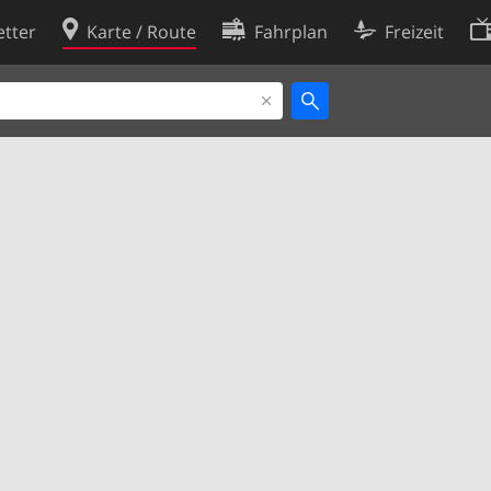
tter
Karte / Route
Fahrplan
Freizeit
Cookie-Richtlinie
ingungen
Cookie-Einstellungen
rklärung
Entwickler