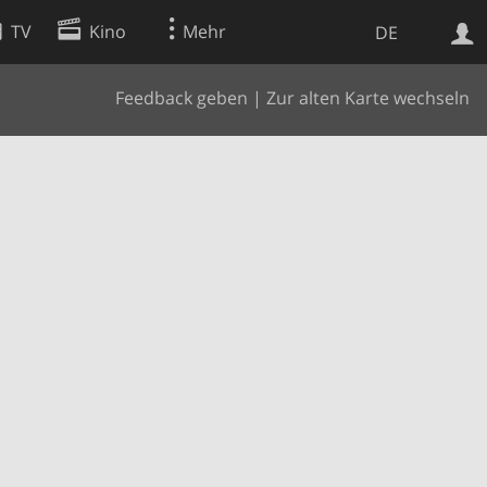
TV
Kino
Mehr
DE
Feedback geben
|
Zur alten Karte wechseln
Websuche
Apps