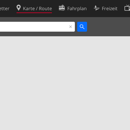
tter
Karte / Route
Fahrplan
Freizeit
Cookie-Richtlinie
ingungen
Cookie-Einstellungen
rklärung
Entwickler