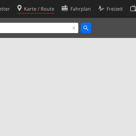
tter
Karte / Route
Fahrplan
Freizeit
Cookie-Richtlinie
ingungen
Cookie-Einstellungen
rklärung
Entwickler