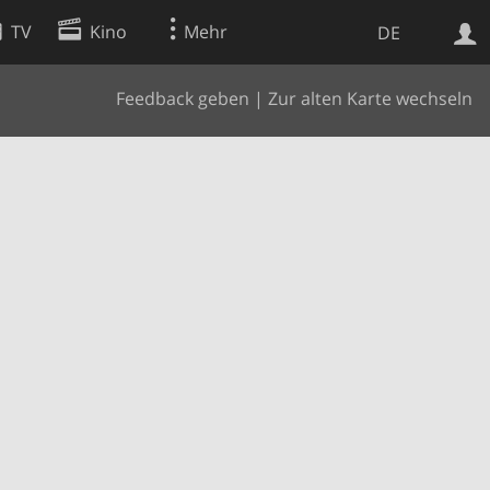
TV
Kino
Mehr
DE
Feedback geben
|
Zur alten Karte wechseln
Websuche
Apps