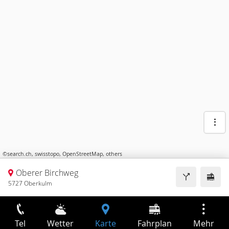
©
search.ch
,
swisstopo
,
OpenStreetMap
,
others
Oberer Birchweg
5727 Oberkulm
Tel
Wetter
Karte
Fahrplan
Mehr