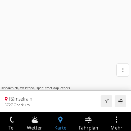
©
search.ch
,
swisstopo
,
OpenStreetMap
,
others
Rämselrain
5727 Oberkulm
Tel
Wetter
Karte
Fahrplan
Mehr