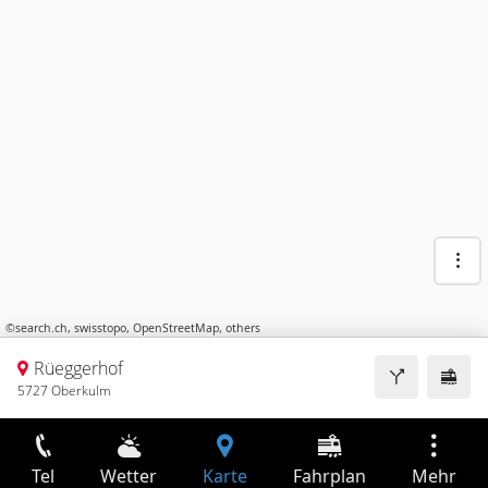
©
search.ch
,
swisstopo
,
OpenStreetMap
,
others
Rüeggerhof
5727 Oberkulm
Tel
Wetter
Karte
Fahrplan
Mehr