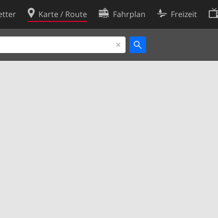
tter
Karte / Route
Fahrplan
Freizeit
Cookie-Richtlinie
ingungen
Cookie-Einstellungen
rklärung
Entwickler