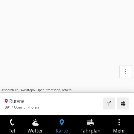
©
search.ch
,
swisstopo
,
OpenStreetMap
,
others
Rütene
8917 Oberlunkhofen
Tel
Wetter
Karte
Fahrplan
Mehr