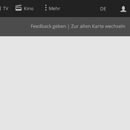
TV
Kino
Mehr
DE
Feedback geben
|
Zur alten Karte wechseln
Websuche
Apps