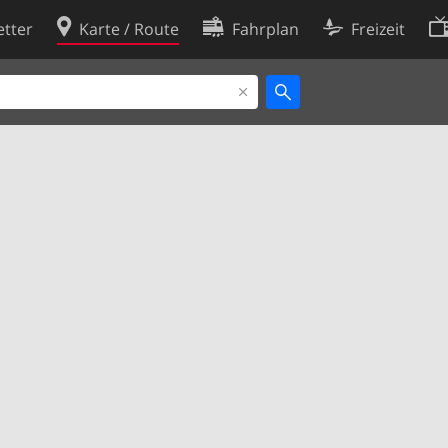
tter
Karte / Route
Fahrplan
Freizeit
Cookie-Richtlinie
ingungen
Cookie-Einstellungen
rklärung
Entwickler