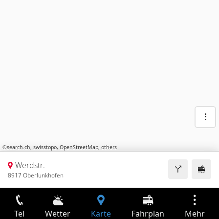
©
search.ch
,
swisstopo
,
OpenStreetMap
,
others
Werdstr.
8917 Oberlunkhofen
Tel
Wetter
Karte
Fahrplan
Mehr