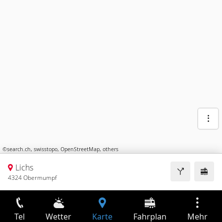
©
search.ch
,
swisstopo
,
OpenStreetMap
,
others
Lichs
4324 Obermumpf
Tel
Wetter
Karte
Fahrplan
Mehr