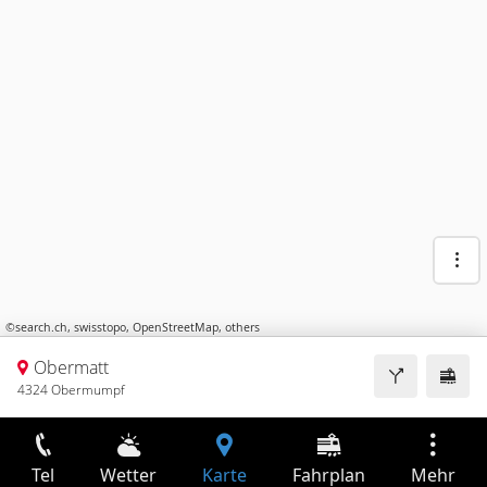
©
search.ch
,
swisstopo
,
OpenStreetMap
,
others
Obermatt
4324 Obermumpf
Tel
Wetter
Karte
Fahrplan
Mehr