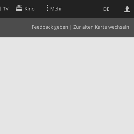
TV
Kino
Mehr
DE
Feedback geben
|
Zur alten Karte wechseln
Websuche
Apps