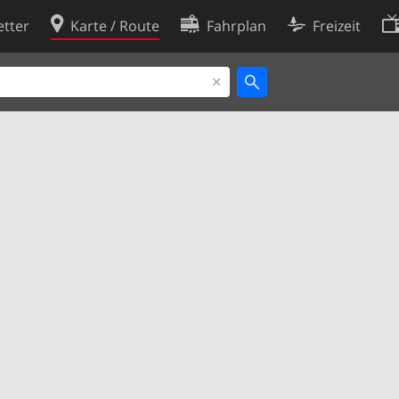
tter
Karte / Route
Fahrplan
Freizeit
Cookie-Richtlinie
ingungen
Cookie-Einstellungen
rklärung
Entwickler