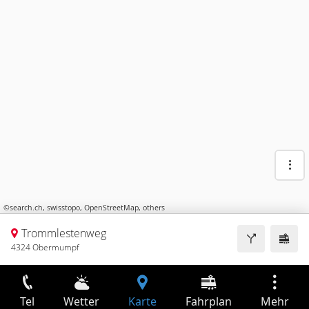
©
search.ch
,
swisstopo
,
OpenStreetMap
,
others
Trommlestenweg
4324 Obermumpf
Tel
Wetter
Karte
Fahrplan
Mehr