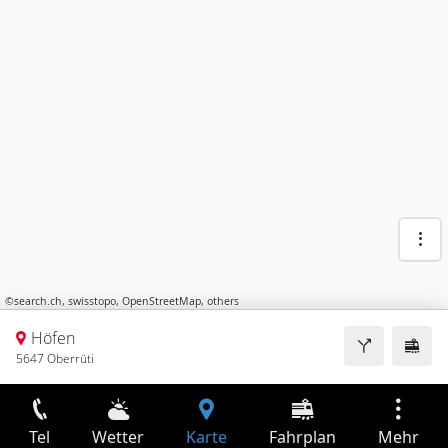
©
search.ch
,
swisstopo
,
OpenStreetMap
,
others
Höfen
5647 Oberrüti
Tel
Wetter
Karte
Fahrplan
Mehr