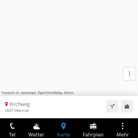
©
search.ch
,
swisstopo
,
OpenStreetMap
,
others
Kirchweg
5647 Oberrüti
Tel
Wetter
Karte
Fahrplan
Mehr