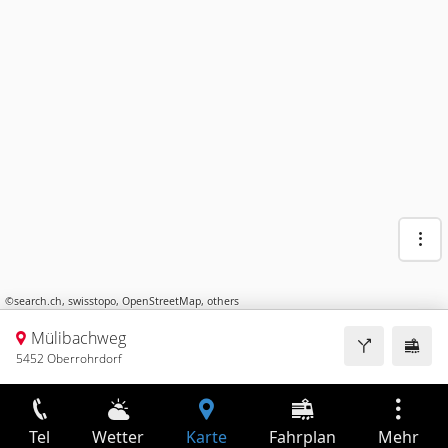
©
search.ch
,
swisstopo
,
OpenStreetMap
,
others
Mülibachweg
5452 Oberrohrdorf
Tel
Wetter
Karte
Fahrplan
Mehr