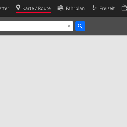
tter
Karte / Route
Fahrplan
Freizeit
Cookie-Richtlinie
ingungen
Cookie-Einstellungen
rklärung
Entwickler