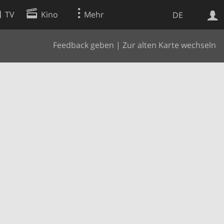
TV
Kino
Mehr
DE
Feedback geben
|
Zur alten Karte wechseln
Websuche
Apps