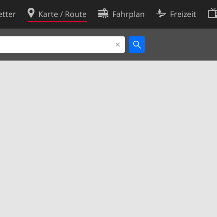
tter
Karte / Route
Fahrplan
Freizeit
Cookie-Richtlinie
ingungen
Cookie-Einstellungen
rklärung
Entwickler