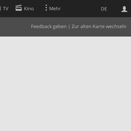
TV
Kino
Mehr
DE
Feedback geben
|
Zur alten Karte wechseln
Websuche
Apps