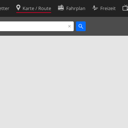
tter
Karte / Route
Fahrplan
Freizeit
Cookie-Richtlinie
ingungen
Cookie-Einstellungen
rklärung
Entwickler