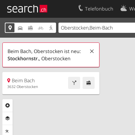
Telefonbuch
We
Ihr Eintrag
Kontakt





Kundencenter Geschäftskunden
Nutzungsbed
Impressum
Datenschutze
Beim Bach, Oberstocken ist neu:
Stockhornstr.
, Oberstocken
Beim Bach
3632 Oberstocken
Rubriken
Ebenen
Funktionen