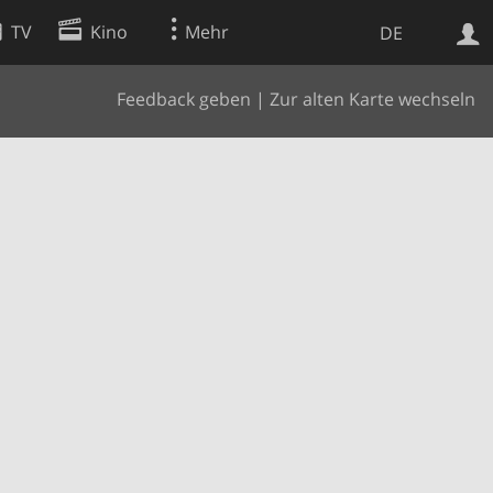
TV
Kino
Mehr
DE
Feedback geben
|
Zur alten Karte wechseln
Websuche
Apps