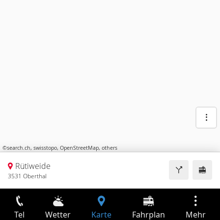
©
search.ch
,
swisstopo
,
OpenStreetMap
,
others
Rütiweide
3531 Oberthal
Tel
Wetter
Karte
Fahrplan
Mehr