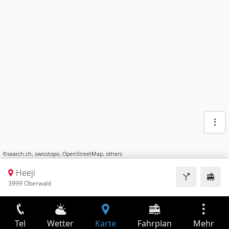
©
search.ch
,
swisstopo
,
OpenStreetMap
,
others
Heeji
3999 Oberwald
Tel
Wetter
Karte
Fahrplan
Mehr