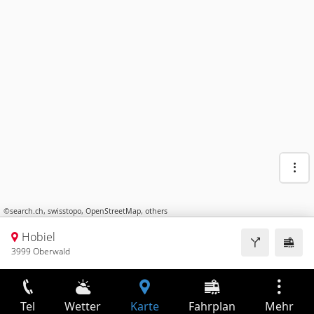
©
search.ch
,
swisstopo
,
OpenStreetMap
,
others
Hobiel
3999 Oberwald
Tel
Wetter
Karte
Fahrplan
Mehr