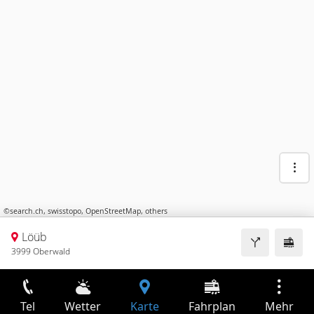
©
search.ch
,
swisstopo
,
OpenStreetMap
,
others
Löüb
3999 Oberwald
Tel
Wetter
Karte
Fahrplan
Mehr