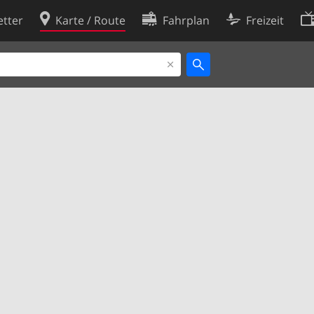
tter
Karte / Route
Fahrplan
Freizeit
Cookie-Richtlinie
ingungen
Cookie-Einstellungen
rklärung
Entwickler