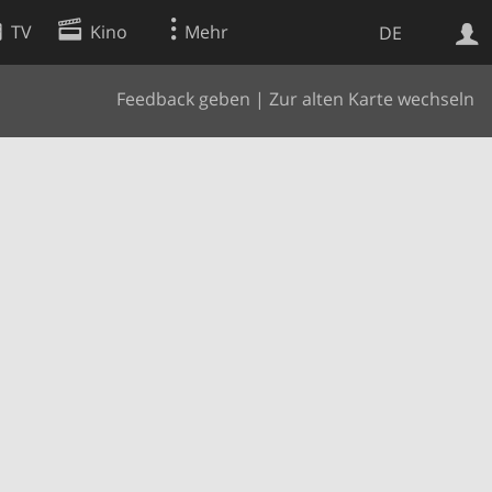
TV
Kino
Mehr
DE
Feedback geben
|
Zur alten Karte wechseln
Websuche
Apps