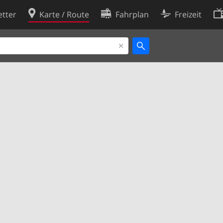
tter
Karte / Route
Fahrplan
Freizeit
Cookie-Richtlinie
ingungen
Cookie-Einstellungen
rklärung
Entwickler