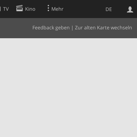
TV
Kino
Mehr
DE
Feedback geben
|
Zur alten Karte wechseln
Websuche
Apps