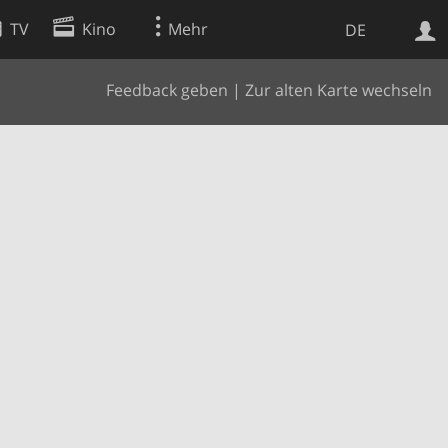
TV
Kino
Mehr
DE
Feedback geben
|
Zur alten Karte wechseln
Websuche
Apps