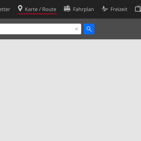
tter
Karte / Route
Fahrplan
Freizeit
Cookie-Richtlinie
ingungen
Cookie-Einstellungen
rklärung
Entwickler