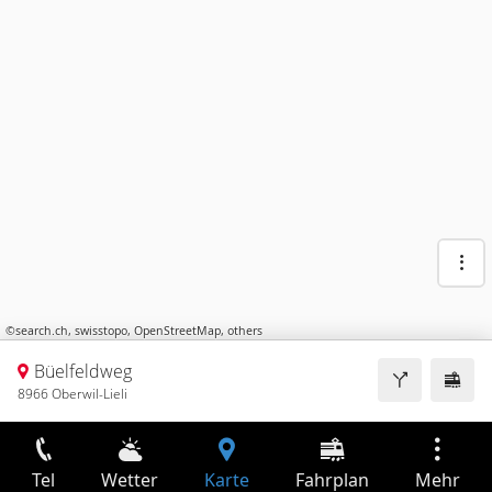
©
search.ch
,
swisstopo
,
OpenStreetMap
,
others
Büelfeldweg
8966 Oberwil-Lieli
Tel
Wetter
Karte
Fahrplan
Mehr