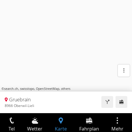
©
search.ch
,
swisstopo
,
OpenStreetMap
,
others
Gruebrain
8966 Oberwil-Lieli
Tel
Wetter
Karte
Fahrplan
Mehr