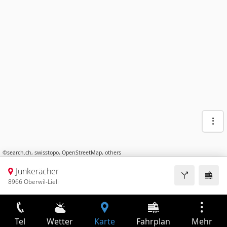
©
search.ch
,
swisstopo
,
OpenStreetMap
,
others
Junkerächer
8966 Oberwil-Lieli
Tel
Wetter
Karte
Fahrplan
Mehr