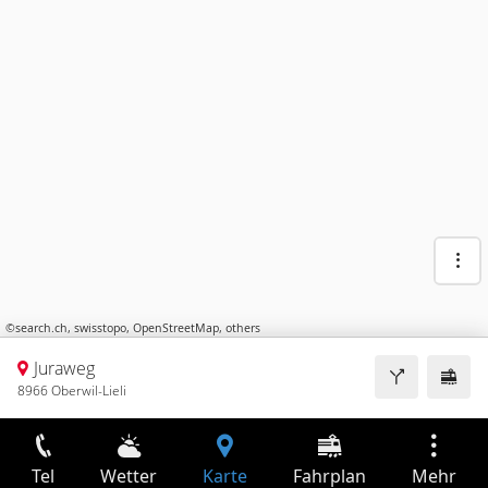
©
search.ch
,
swisstopo
,
OpenStreetMap
,
others
Juraweg
8966 Oberwil-Lieli
Tel
Wetter
Karte
Fahrplan
Mehr