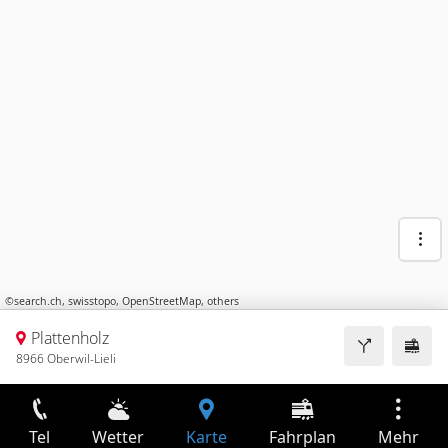
©
search.ch
,
swisstopo
,
OpenStreetMap
,
others
Plattenholz
8966 Oberwil-Lieli
Tel
Wetter
Karte
Fahrplan
Mehr