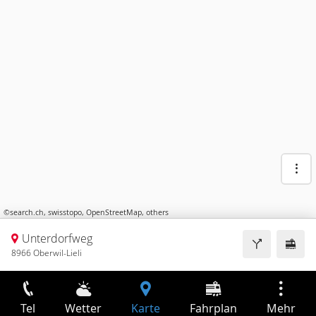
©
search.ch
,
swisstopo
,
OpenStreetMap
,
others
Unterdorfweg
8966 Oberwil-Lieli
Tel
Wetter
Karte
Fahrplan
Mehr