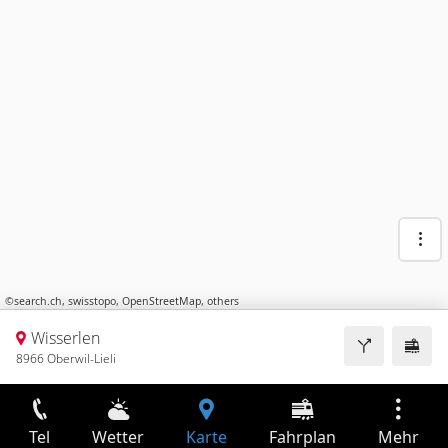
©
search.ch
,
swisstopo
,
OpenStreetMap
,
others
Wisserlen
8966 Oberwil-Lieli
Tel
Wetter
Karte
Fahrplan
Mehr