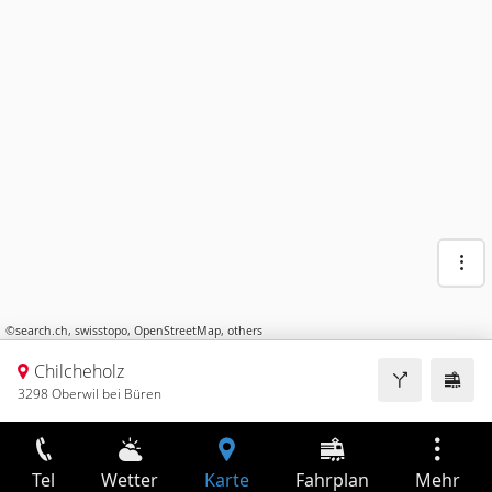
©
search.ch
,
swisstopo
,
OpenStreetMap
,
others
Chilcheholz
3298 Oberwil bei Büren
Tel
Wetter
Karte
Fahrplan
Mehr