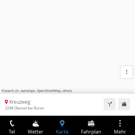
©
search.ch
,
swisstopo
,
OpenStreetMap
,
others
Kreuzweg
3298 Oberwil bei Büren
Tel
Wetter
Karte
Fahrplan
Mehr