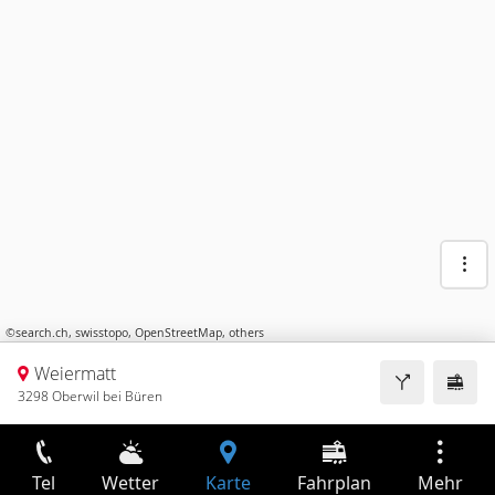
©
search.ch
,
swisstopo
,
OpenStreetMap
,
others
Weiermatt
3298 Oberwil bei Büren
Tel
Wetter
Karte
Fahrplan
Mehr