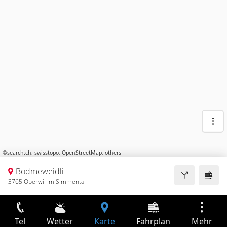
©
search.ch
,
swisstopo
,
OpenStreetMap
,
others
Bodmeweidli
3765 Oberwil im Simmental
Tel
Wetter
Karte
Fahrplan
Mehr