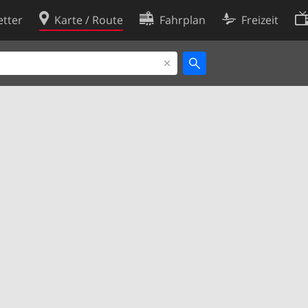
tter
Karte / Route
Fahrplan
Freizeit
Cookie-Richtlinie
ingungen
Cookie-Einstellungen
rklärung
Entwickler