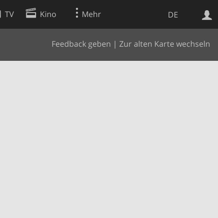
TV
Kino
Mehr
DE
Feedback geben
|
Zur alten Karte wechseln
Websuche
Apps