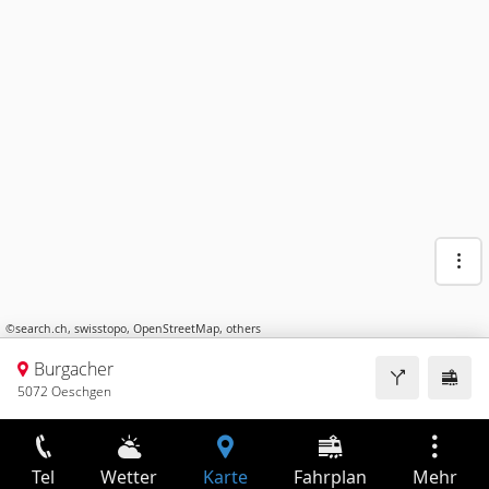
©
search.ch
,
swisstopo
,
OpenStreetMap
,
others
Burgacher
5072 Oeschgen
Tel
Wetter
Karte
Fahrplan
Mehr