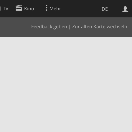
TV
Kino
Mehr
DE
Feedback geben
|
Zur alten Karte wechseln
Websuche
Apps