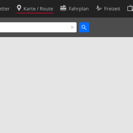
tter
Karte / Route
Fahrplan
Freizeit
Cookie-Richtlinie
ingungen
Cookie-Einstellungen
rklärung
Entwickler