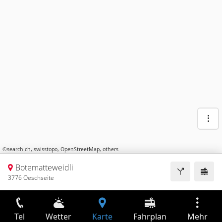
©
search.ch
,
swisstopo
,
OpenStreetMap
,
others
Botematteweidli
3776 Oeschseite
Tel
Wetter
Karte
Fahrplan
Mehr