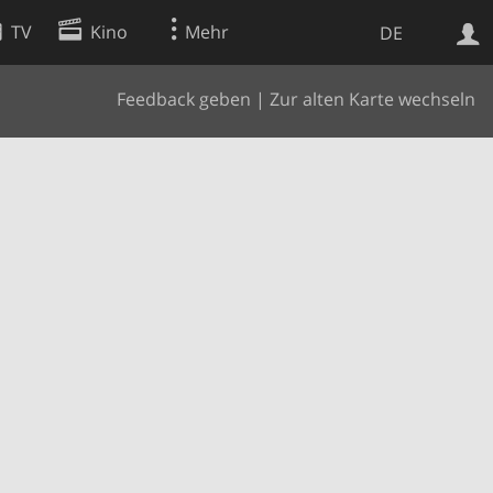
TV
Kino
Mehr
DE
Feedback geben
|
Zur alten Karte wechseln
Websuche
Apps