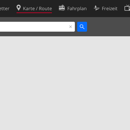
tter
Karte / Route
Fahrplan
Freizeit
Cookie-Richtlinie
ingungen
Cookie-Einstellungen
rklärung
Entwickler