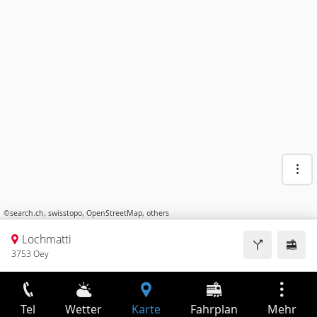
©
search.ch
,
swisstopo
,
OpenStreetMap
,
others
Lochmatti
3753 Oey
Tel
Wetter
Karte
Fahrplan
Mehr