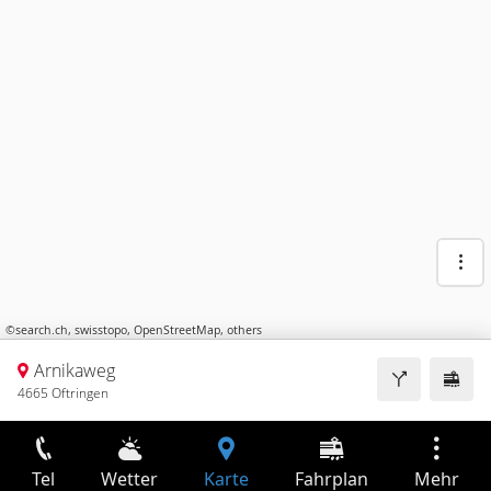
©
search.ch
,
swisstopo
,
OpenStreetMap
,
others
Arnikaweg
4665 Oftringen
Tel
Wetter
Karte
Fahrplan
Mehr