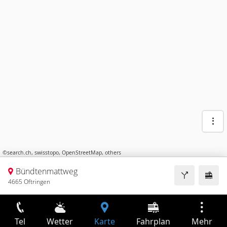
©
search.ch
,
swisstopo
,
OpenStreetMap
,
others
Bündtenmattweg
4665 Oftringen
Tel
Wetter
Karte
Fahrplan
Mehr