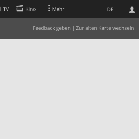
TV
Kino
Mehr
DE
Feedback geben
|
Zur alten Karte wechseln
Websuche
Apps