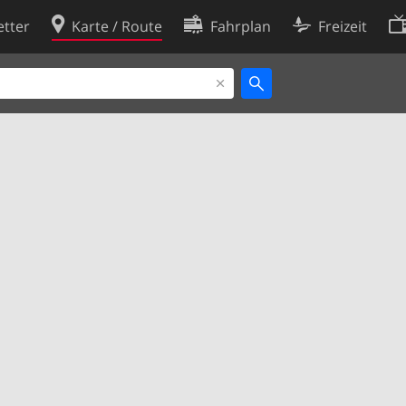
tter
Karte / Route
Fahrplan
Freizeit
Cookie-Richtlinie
ingungen
Cookie-Einstellungen
rklärung
Entwickler