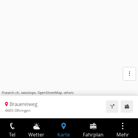
©
search.ch
,
swisstopo
,
OpenStreetMap
,
others
Brauereiweg
4665 Oftringen
Tel
Wetter
Karte
Fahrplan
Mehr