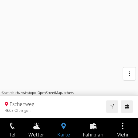
©
search.ch
,
swisstopo
,
OpenStreetMap
,
others
Eschenweg
4665 Oftringen
Tel
Wetter
Karte
Fahrplan
Mehr